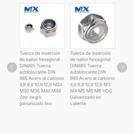
rción
Tuerca de inserción
DIN985 Tuerca de
Tuerc
gonal
de nailon hexagonal
inserción de nailon
de na
a
DIN985 Tuerca
hexagonal Tuerca
DIN98
DIN
autoblocante DIN
autoblocante DIN
autob
carbono
985 Acero al carbono
985 Acero al carbono
985 A
2,9 M24
4,8 8,8 10,9 12,9 M3
4,8 8,8 10,9 12,9 M3
4,8 8,
2 M48
M4 M5 M6 M8 HDG
M4 M5 M6 M8
M14 
Galvanizado en
Geomet en escamas
Galva
so
caliente
de zinc Dacrome
calien
Ruspert