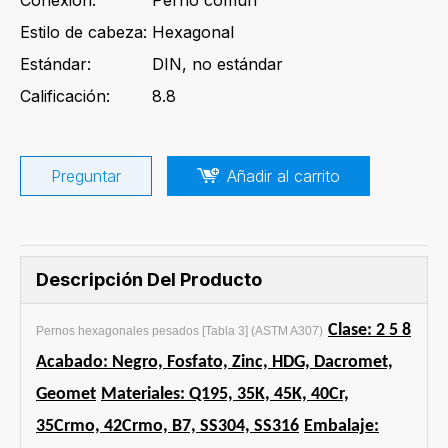
Conexión:
Perno común
Estilo de cabeza:
Hexagonal
Estándar:
DIN, no estándar
Calificación:
8.8
Preguntar
Añadir al carrito
Descripción Del Producto
Clase: 2 5 8
Pernos hexagonales pesados ​​[Tabla 3] (ASTM A307)
Acabado: Negro, Fosfato, Zinc, HDG, Dacromet,
Geomet
Materiales: Q195, 35K, 45K, 40Cr,
35Crmo, 42Crmo, B7, SS304, SS316
Embalaje: