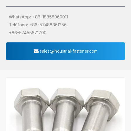
WhatsApp: +86-18858060011
Teléfono: +86-57488361256
+86-57455871700
sales@industrial-fastener.com