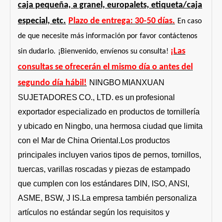
caja pequeña, a granel, europalets, etiqueta/caja
especial, etc.
Plazo de entrega: 30-50 días.
En caso
de que necesite más información por favor contáctenos
¡Las
sin dudarlo.
¡Bienvenido, envíenos su consulta!
consultas se ofrecerán el mismo día o antes del
segundo día hábil!
NINGBO
MIANXUAN
SUJETADORES
CO., LTD.
es un
profesional
exportador especializado en productos de tornillería
y ubicado en Ningbo, una hermosa ciudad que limita
con el Mar de China Oriental.Los productos
principales incluyen varios tipos de pernos, tornillos,
tuercas, varillas roscadas y piezas de estampado
que cumplen con los estándares DIN, ISO, ANSI,
ASME, BSW, J IS.La empresa también personaliza
artículos no estándar según los requisitos y