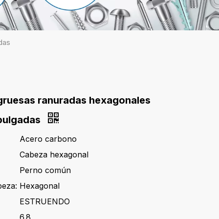
das
gruesas ranuradas hexagonales
 pulgadas
Acero carbono
Cabeza hexagonal
Perno común
beza:
Hexagonal
ESTRUENDO
6.8