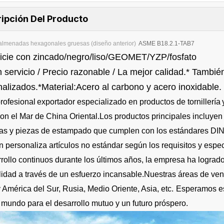
ipción Del Producto
almenadas hexagonales gruesas (diseño anterior)
ASME B18.2.1-TAB7
ficie con zincado/negro/liso/GEOMET/YZP/fosfato
 servicio / Precio razonable / La mejor calidad.* Tambi
alizados.*Material:Acero al carbono y acero inoxidable.
rofesional
exportador especializado en productos de tornillería
con el Mar de China Oriental.Los productos principales incluyen va
as y piezas de estampado que cumplen con los estándares DI
 personaliza artículos no estándar según los requisitos y especi
rollo continuos durante los últimos años, la empresa ha lograd
ilidad a través de un esfuerzo incansable.Nuestras áreas de ve
 América del Sur, Rusia, Medio Oriente, Asia, etc.
Esperamos es
 mundo para el desarrollo mutuo y un futuro próspero.