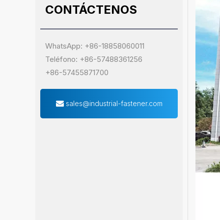
CONTÁCTENOS
WhatsApp: +86-18858060011
Teléfono: +86-57488361256
+86-57455871700
sales@industrial-fastener.com