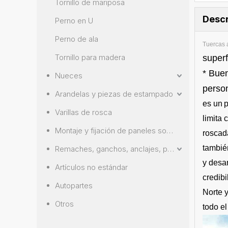
Tornillo de mariposa
Descr
Perno en U
Perno de ala
Tuercas 
Tornillo para madera
super
* Buen
Nueces
person
Arandelas y piezas de estampado
es un
p
Varillas de rosca
limita 
Montaje y fijación de paneles solares
roscad
también
Remaches, ganchos, anclajes, pasadores
y desar
Artículos no estándar
credib
Autopartes
Norte y
Otros
todo el