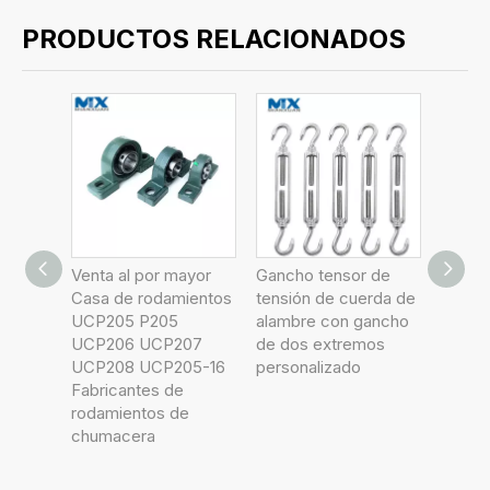
PRODUCTOS RELACIONADOS
ayor
Gancho tensor de
Pasador cilíndrico
Rosca
mientos
tensión de cuerda de
ranurado de acero
acero
alambre con gancho
inoxidable 304 con
Horqui
207
de dos extremos
rosca externa
Horqui
05-16
personalizado
DIN427
extrem
e
e