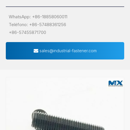
WhatsApp: +86-18858060011
Teléfono: +86-57488361256
+86-57455871700
sales@industrial-fastener.com