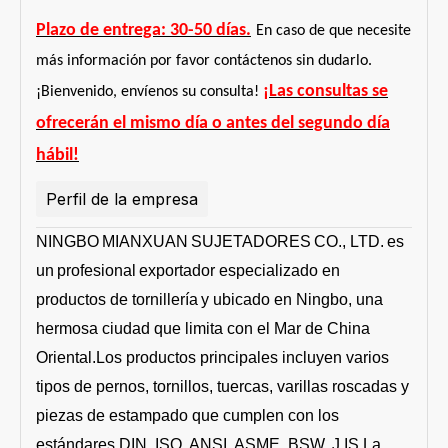
Unidas
Plazo de entrega: 30-50 días.
Fundación
En caso de que necesite
0.6250
0.7500
0.8750
1.0000
1.1250
1.2500
1.3750
1.5000
1.6250
1.7500
1.8750
2.0000
11
10
9
8
7
7
6
6
-
5
-
4.5
Cumbre
-
-
-
-
8
8
8
8
8
8
8
8
más información por favor contáctenos sin dudarlo.
18
16
14
14
12
12
12
12
-
-
-
-
PÁGINAS
de las
8
6
6
5
5
5
4
4
-
4
-
4
¡Las consultas se
¡Bienvenido, envíenos su consulta!
Naciones
ofrecerán el mismo día o antes del segundo día
hábil!
Unidas
Perfil de la empresa
Cumbre
NINGBO
MIANXUAN
SUJETADORES
CO., LTD.
es
un
profesional
exportador especializado en
productos de tornillería
y ubicado en Ningbo, una
hermosa ciudad que limita con el Mar de China
Oriental.Los productos principales incluyen varios
tipos de pernos, tornillos, tuercas, varillas roscadas y
piezas de estampado que cumplen con los
estándares DIN, ISO, ANSI, ASME, BSW, J IS.La